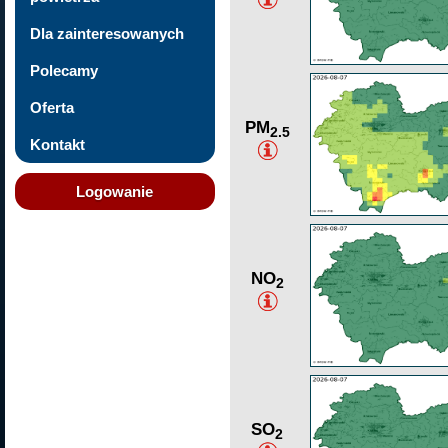
Dla zainteresowanych
Polecamy
Oferta
PM
2.5
Kontakt
Logowanie
NO
2
SO
2